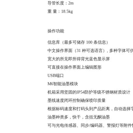
导管长度：2m
重 量：18.5kg
操作功能
信息库（最多可储存 100 条信息）
中文操作界面（31 种可选语言）, 多种字体
宽大的所见即所得背光蓝色显示屏
可直接在操作界面上编辑图形
USB端口
M6智能油墨模块
机箱采用坚固的IP54防护等级不锈钢材质设计
墨线速度闭环控制确保喷印质量
根据标码速度和打码头到产品距离，自动选择
油墨种类多，快干，含括无酮油墨
可与光电传感器、同步/编码器、警报灯等附件快