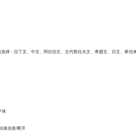
可供选择：拉丁文、中文、阿拉伯文、古代斯拉夫文、希腊文、日文、希伯
字体
速连接/断开